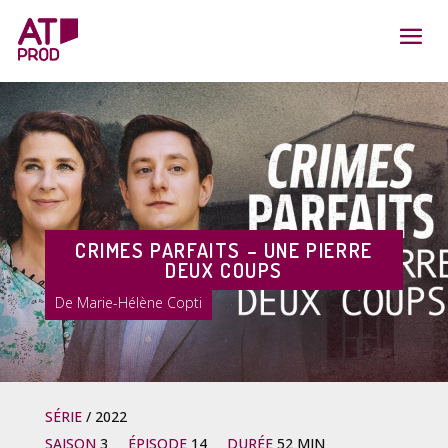
CRIMES PARFAITS – UNE PIERRE
DEUX COUPS
Marie-Hélène Copti
SÉRIE
2022
SAISON
3
ÉPISODE
14
DURÉE
52 MIN