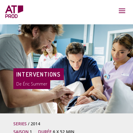
INTERVENTIONS
Éric Summer
SERIES
2014
SAISON
1
DURÉE
6 X 52 MIN